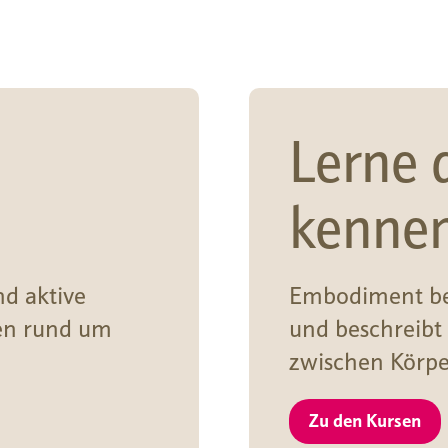
Lerne 
kenne
nd aktive
Embodiment be
en rund um
und beschreibt
zwischen Körpe
Zu den Kursen