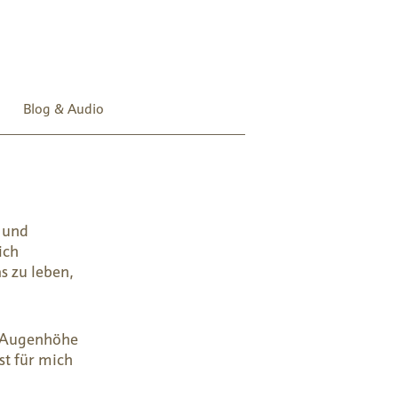
Blog & Audio
n und
ich
as zu leben,
f Augenhöhe
st für mich